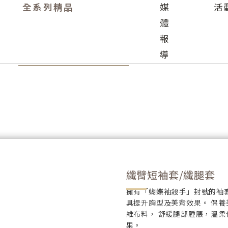
全系列精品
媒
活
體
報
導
纖臂短袖套/纖腿套
擁有「蝴蝶袖殺手」封號的袖
具提升胸型及美背效果。 保
維布料， 舒緩腿部腫脹，溫
果。