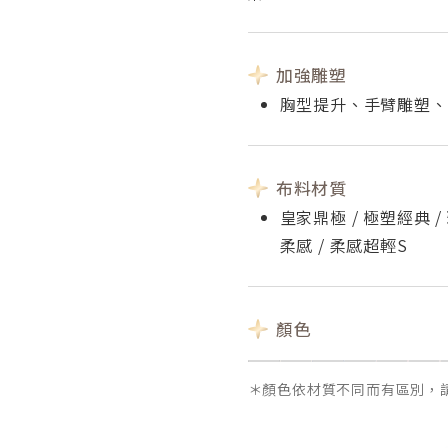
加強雕塑
胸型提升、手臂雕塑、
布料材質
皇家鼎極 / 極塑經典 /
柔感 / 柔感超輕S
顏色
＊顏色依材質不同而有區別，