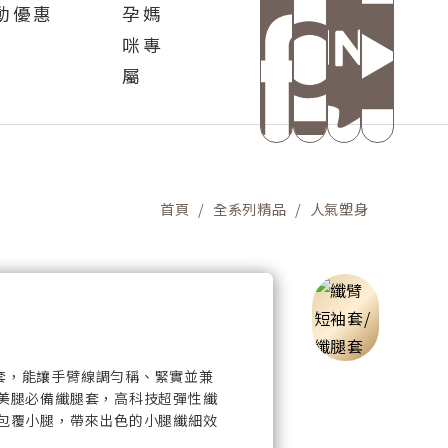
動優惠
孕媽
咪專
屬
首頁
全系列精品
人氣塑身
套，能讓手臂線調勻稱、緊實並兼
養美腿必備纖腿套，高科技超彈性纖
柔包覆小腿，帶來出色的小腿纖細效