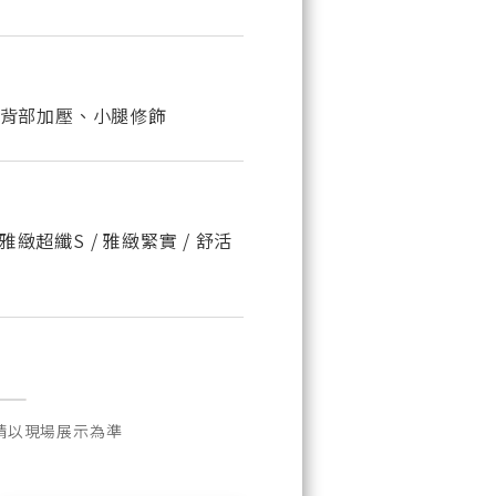
背部加壓、小腿修飾
 雅緻超纖S / 雅緻緊實 / 舒活
請以現場展示為準