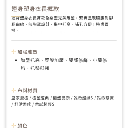
連身塑身衣長褲款
顏色
顏色
連身塑身衣長褲款全身型完美雕塑，緊實呈現腰腹到腳
踝曲線，無胸罩設計，集中托高，哺乳方便；時尚百
搭。
＊顏色依材質不同而有區別，請以現場展示為準
＊顏色依材質不同而有區別，請以現場展示為準
加強雕塑
預約試穿
預約試穿
胸型托高、腰腹加壓、腿部修飾、小腿修
飾、托臀挺翹
布料材質
皇家鼎極 / 極塑經典 / 極塑晶鑽 / 雅緻超纖S / 雅緻緊實
/ 舒活柔感 / 柔感超輕S
顏色