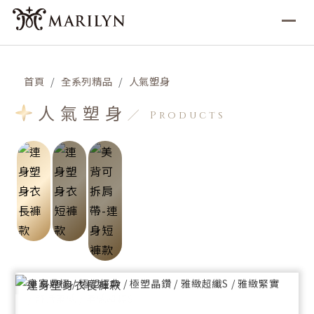
首頁
全系列精品
人氣塑身
連身塑身衣短褲款
美背可拆肩帶-連身短褲款
人氣塑身
Products
完美曲線必備，達到豐胸、塑腰、提臀、美腿、預防段
可替換式肩帶設計，適合禮服、平口及斜肩造型。達到
差擠肉，無胸罩設計，哺乳方便。
腰腹、臀部雕塑，創造美背效果。
加強雕塑
加強雕塑
胸型托高、腰腹加壓、腿部修飾、托臀挺翹
腰腹加壓、托臀挺翹
布料材質
布料材質
皇家鼎極 / 極塑經典 / 極塑晶鑽 / 雅緻超纖S / 雅緻緊實
皇家鼎極 / 極塑經典 / 極塑晶鑽 / 雅緻超纖S / 雅緻緊實
/ 舒活柔感 / 柔感超輕S
/ 舒活柔感 / 柔感超輕S