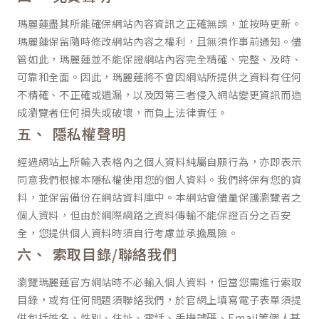
瑪麗蓮盡其所能確保網站內容資訊之正確無誤，並按時更新。
瑪麗蓮保留隨時修改網站內容之權利，且無須作事前通知。儘
管如此，瑪麗蓮並不能保證網站內容完全精確、完整、及時、
可靠和全面。因此，瑪麗蓮將不會因網站所提供之資料有任何
不精確、不正確或遺漏，以及因第三者侵入網站變更資訊而造
成瀏覽者任何損失或破壞，而負上法律責任。
隱私權聲明
經過網站上所輸入表格內之個人資料純屬自願行為，亦即表示
同意我們根據本隱私權使用您的個人資料。我們將保有您的資
料，並保留備份在網站資料庫中。本網站會儘量保護瀏覽者之
個人資料，但由於網際網路之資料傳輸不能保證百分之百安
全，您提供個人資料時須自行考慮並承擔風險。
索取目錄/聯絡我們
瀏覽瑪麗蓮官方網站時不必輸入個人資料，但當您需進行索取
目錄，或有任何問題須聯絡我們，於官網上填寫電子表單須提
供包括姓名、性別、住址、電話、手機號碼、Email等個人基