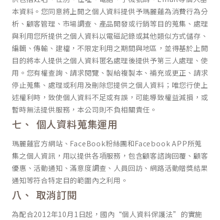
本資料。您同意將上開之個人資料提供予瑪麗蓮為消費行為分
析、顧客管理、市場調查、產品開發或行銷等目的蒐集、處理
與利用您所提供之個人資料以電磁記錄或其他類似方式儲存、
編輯、傳輸、建檔，不限定利用之期間與地區，並得基於上開
目的將本人提供之個人資料匿名處理後提供予第三人處理、使
用。您有權查詢、請求閱覽、製給複製本、補充或更正、請求
停止蒐集、處理或利用及刪除您提供之個人資料；唯您行使上
述權利時，致使個人資料不足或有誤，可能導致權益減損，或
暫時無法提供服務，本公司則不負相關責任。
個人資料蒐集運用
瑪麗蓮官方網站、FaceBook粉絲團和Facebook APP所蒐
集之個人資訊，用以提供各項服務，包含顧客諮詢回覆、顧客
優惠、活動通知、滿意度調查、人員回訪、網路活動贈獎結果
通知等符合特定目的範圍內之利用。
取消訂閱
為配合2012年10月1日起，國內“個人資料保護法”的實施