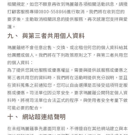
相關規定，如您不願意再收到瑪麗蓮各項相關活動訊息，請撥
打顧客服務專線0800-558866進行取消，我們將在收到您的
要求後，主動取消相關訊息的提供服務，再次感謝您支持與愛
護。
與第三者共用個人資料
瑪麗蓮絕不會任意出售、交換、或出租任何您的個人資料給其
他團體或個人。我們將在下列政策原則之下，與第三者共用您
的個人資料：
為了提供您其他服務或優惠權益，需要與提供該服務或優惠之
第三者共用您的資料時，我們將在活動時提供充分說明，並且
在資料蒐集之前通知您，您可以自由選擇是否接受這項特定服
務或優惠。司法單位因公眾安全，要求瑪麗蓮公開特定個人資
料時，將視司法單位合法正式的程序，與使用者安全考量下做
可能必要的配合。
網站超連結聲明
在未經瑪麗蓮事先書面同意前，不得擅自在其他網站建立與本