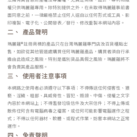
權只供瑪麗蓮專用。除特別提供之外，在未取得瑪麗蓮事前書
面同意之前，一律嚴格禁止任何人逕自以任何形式或工具、影
印複製、電子化、公開發表／發行、修改重製本網站內容。
產品聲明
瑪麗蓮®註冊商標的產品只在台灣瑪麗蓮專門店及百貨櫃點出
售，如欲從其他管道處購買任何瑪麗蓮產品，購買者須自行承
擔由此造成之風險，特別是鑑別貨品真假之風險，瑪麗蓮將不
會負責其產品服務。
使用者注意事項
本網路之使用者必須遵守以下事項：不得傳送任何侵害性、猥
褻、淫穢、粗鄙、具威脅性、冒犯、毀謗、中傷、侵權之文字
內容於本網站上；不得濫發垃圾信件及大宗信件；不得上傳或
散佈任何含有電腦病毒之檔案，或任何可能影響電腦運作之程
式；不得以任何器材、軟體、或程式作業，妨害本網站之正常
運作。
免責聲明