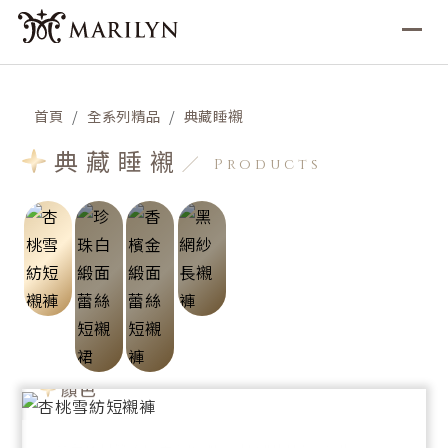
首頁
全系列精品
典藏睡襯
典藏睡襯
Products
珍珠白 緞面蕾絲短襯裙
香檳金 緞面蕾絲短襯褲
黑 網紗長襯褲
精緻法式手工蕾絲，輕柔觸感點綴唯美剪裁雪紡短襯
緞面絲滑觸感，搭配浪漫法式手工蕾絲，完美輕貼肌
完美落地長度，微透光細質網紗設計，輕貼柔膚，伴你
裙，增添夜晚的浪漫氣息。
膚，為特別的夜晚增添溫柔。
浪美夜晚與柔情晨曦。
顏色
顏色
顏色